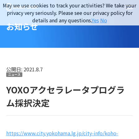
Skip
May we use cookies to track your activities? We take your
to
privacy very seriously. Please see our privacy policy for
content
details and any questions.
Yes
No
お知らせ
公開日: 2021.8.7
ニュース
YOXOアクセラレータプログラ
ム採択決定
https://www.city.yokohama.lg.jp/city-info/koho-