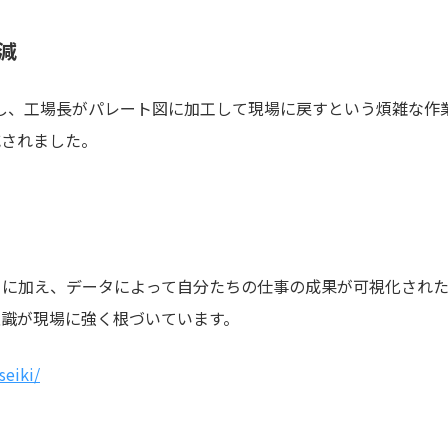
減
転記し、工場長がパレート図に加工して現場に戻すという煩雑な作
減されました。
とに加え、データによって自分たちの仕事の成果が可視化され
意識が現場に強く根づいています。
seiki/