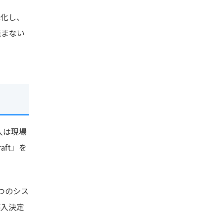
元化し、
進まない
入は現場
ft」を
1つのシス
導入決定