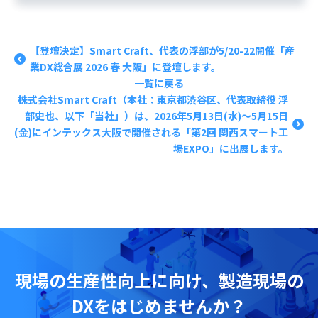
【登壇決定】Smart Craft、代表の浮部が5/20-22開催「産
業DX総合展 2026 春 大阪」に登壇します。
一覧に戻る
株式会社Smart Craft（本社：東京都渋谷区、代表取締役 浮
部史也、以下「当社」）は、2026年5月13日(水)〜5月15日
(金)にインテックス大阪で開催される「第2回 関西スマート工
場EXPO」に出展します。
現場の
生産性向上に向け、
製造現場の
DXをはじめませんか？