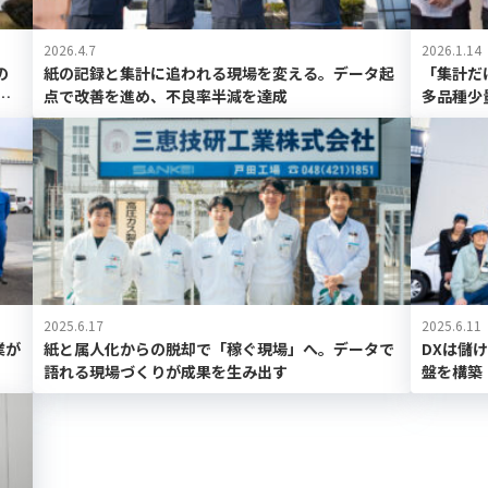
2026.4.7
2026.1.14
の
紙の記録と集計に追われる現場を変える。データ起
「集計だ
場
点で改善を進め、不良率半減を達成
多品種少
2025.6.17
2025.6.11
業が
紙と属人化からの脱却で「稼ぐ現場」へ。データで
DXは儲
語れる現場づくりが成果を生み出す
盤を構築