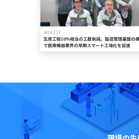
2024.2.27
生産工程10％相当の工数削減。製造管理基盤の
で医療機器業界の早期スマート工場化を促進
現場の
生