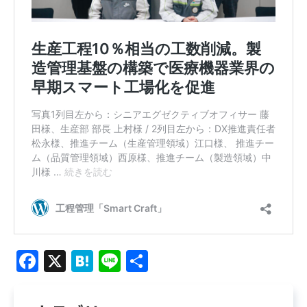
Facebook
X
Hatena
Line
共
有