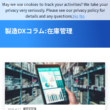
Skip
May we use cookies to track your activities? We take your
to
privacy very seriously. Please see our privacy policy for
content
details and any questions.
Yes
No
製造DXコラム:在庫管理
2026.4.17
在庫管理