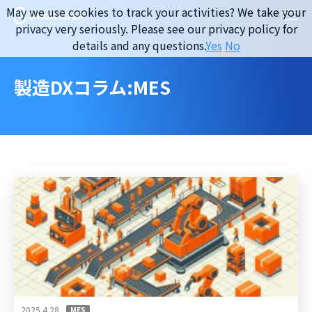
Skip
May we use cookies to track your activities? We take your
to
privacy very seriously. Please see our privacy policy for
content
details and any questions.
Yes
No
製造DXコラム:MES
2025.4.28
MES