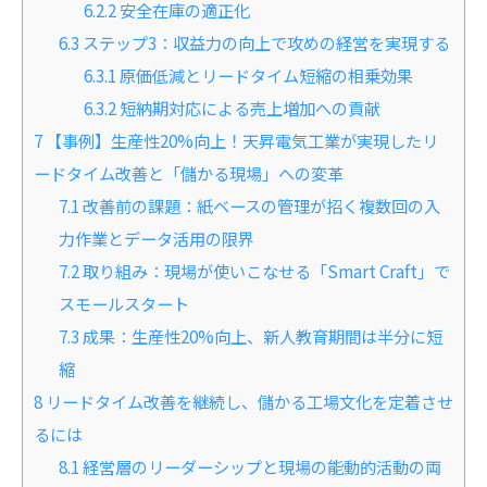
6.2.2
安全在庫の適正化
6.3
ステップ3：収益力の向上で攻めの経営を実現する
6.3.1
原価低減とリードタイム短縮の相乗効果
6.3.2
短納期対応による売上増加への貢献
7
【事例】生産性20%向上！天昇電気工業が実現したリ
ードタイム改善と「儲かる現場」への変革
7.1
改善前の課題：紙ベースの管理が招く複数回の入
力作業とデータ活用の限界
7.2
取り組み：現場が使いこなせる「Smart Craft」で
スモールスタート
7.3
成果：生産性20%向上、新人教育期間は半分に短
縮
8
リードタイム改善を継続し、儲かる工場文化を定着させ
るには
8.1
経営層のリーダーシップと現場の能動的活動の両