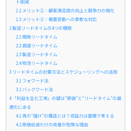
ト削減
1.2
メリット②：顧客満足度の向上と競争力の強化
1.3
メリット③：需要変動への柔軟な対応
2
製造リードタイムの4つの種類
2.1
開発リードタイム
2.2
調達リードタイム
2.3
製造リードタイム
2.4
物流リードタイム
3
リードタイムの計算方法とスケジューリングへの活用
3.1
フォワード法
3.2
バックワード法
4
「利益を生む工場」の鍵は“原価”と“リードタイム”の最
適化にある
4.1
真の“儲け”の構造とは？収益力は面積で考える
4.2
原価低減だけの改善が危険な理由