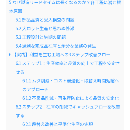
5
なぜ製造リードタイムは長くなるのか？各工程に潜む根
本原因
5.1
部品品質と受入検査の問題
5.2
大ロット生産と思わぬ停滞
5.3
工程設計と納期の問題
5.4
過剰な完成品在庫と余分な業務の発生
6
【実践】利益を生む工場への3ステップ改善フロー
6.1
ステップ1：生産効率と品質の向上で工程を安定さ
せる
6.1.1
ムダ削減・コスト最適化・段替え時間短縮へ
のアプローチ
6.1.2
不良品削減・再生産防止による品質の安定化
6.2
ステップ2：在庫の削減でキャッシュフローを改善
する
6.2.1
段替え改善と平準化生産の実現